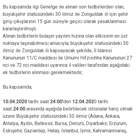
Bu kapsamda ilgi Genelge ile alınan son tedbirlerden olan,
büyükşehir statüsündeki 30 ilimiz ile Zonguldak ili için şehir
giriş-çıkışlarının 15 gün süreyle geçici olarak yasaklanması
kararlaştırılmıştı.
Alınan tedbirlerin bulaşın yayılım hızına olan etkisinin en üst
noktaya taşınabilmesi amacıyla; büyükşehir statüsündeki 30
ilimiz ile Zonguldak ili kapsayacak şekilde, İl İdaresi
Kanununun 11/C maddesi ile Umumi Hıfzısıhha Kanununun 27
nci ve 72 nci maddesi uyarınca il valileri tarafından aşağıdaki
ek tedbirlerin alınması gerekmektedir;
Bu kapsamda;
10.04.2020
tarihi saat
24:00
'den
12.04.202
0 tarihi
saat
24:00
arasında aşağıda belirtilecek istisnalar hariç olmak
üzere Büyükşehir statüsündeki 30 ilimiz (Adana, Ankara,
Antalya, Aydın, Balıkesir, Bursa, Denizli, Diyarbakır, Erzurum,
Eskişehir, Gaziantep, Hatay, İstanbul, İzmir, Kahramanmaraş,