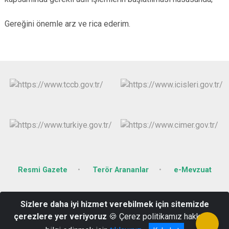
Gereğini önemle arz ve rica ederim.
Resmi Gazete
Terör Arananlar
e-Mevzuat
Fatih Mahallesi Recep Tayyip Erdoğan Bulvarı Hükümet Konağı
Sizlere daha iyi hizmet verebilmek için sitemizde
No:44 Kat:3 Nurdağı-GAZİANTEP
çerezlere yer veriyoruz
🍪 Çerez politikamız hakkında
0342 6713973