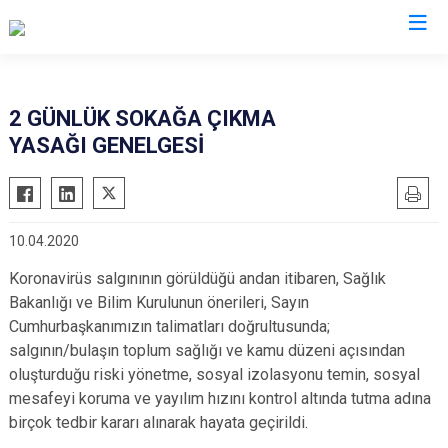
Gaziantep
2 GÜNLÜK SOKAĞA ÇIKMA
YASAĞI GENELGESİ
Araban
İslahiye
Karkamış
10.04.2020
Nizip
Koronavirüs salgınının görüldüğü andan itibaren, Sağlık
Nurdağı
Bakanlığı ve Bilim Kurulunun önerileri, Sayın
Oğuzeli
Cumhurbaşkanımızın talimatları doğrultusunda;
Şahinbey
salgının/bulaşın toplum sağlığı ve kamu düzeni açısından
Şehitkamil
oluşturduğu riski yönetme, sosyal izolasyonu temin, sosyal
mesafeyi koruma ve yayılım hızını kontrol altında tutma adına
Yavuzeli
birçok tedbir kararı alınarak hayata geçirildi.