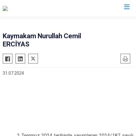
Gaziantep
Kaymakam Nurullah Cemil
ERCİYAS
Araban
İslahiye
Karkamış
31.07.2024
Nizip
Nurdağı
Oğuzeli
Şahinbey
Şehitkamil
Yavuzeli
2 Temmuz 2024 tarihinde yayımlanan 2024/187 sayılı