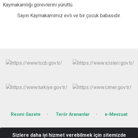
Kaymakamlığı görevlerini yürüttü.
Sayın Kaymakamımız evli ve bir çocuk babasıdır
.
Resmi Gazete
Terör Arananlar
e-Mevzuat
Fatih Mahallesi Recep Tayyip Erdoğan Bulvarı Hükümet Konağı
Sizlere daha iyi hizmet verebilmek için sitemizde
No:44 Kat:3 Nurdağı-GAZİANTEP