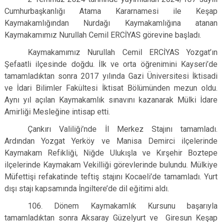
Cumhurbaşkanlığı Atama Kararnamesi ile Keşap
Kaymakamlığından Nurdağı Kaymakamlığına atanan
Kaymakamımız Nurullah Cemil ERCİYAS görevine başladı.
Kaymakamımız Nurullah Cemil ERCİYAS Yozgat’ın
Şefaatli ilçesinde doğdu. İlk ve orta öğrenimini Kayseri’de
tamamladıktan sonra 2017 yılında Gazi Üniversitesi İktisadi
ve İdari Bilimler Fakültesi İktisat Bölümünden mezun oldu.
Aynı yıl açılan Kaymakamlık sınavını kazanarak Mülki İdare
Amirliği Mesleğine intisap etti.
Çankırı Valiliği’nde İl Merkez Stajını tamamladı.
Ardından Yozgat Yerköy ve Manisa Demirci ilçelerinde
Kaymakam Refikliği, Niğde Ulukışla ve Kırşehir Boztepe
ilçelerinde Kaymakam Vekilliği görevlerinde bulundu. Mülkiye
Müfettişi refakatinde teftiş stajını Kocaeli’de tamamladı. Yurt
dışı stajı kapsamında İngiltere’de dil eğitimi aldı.
106. Dönem Kaymakamlık Kursunu başarıyla
tamamladıktan sonra Aksaray Güzelyurt ve Giresun Keşap