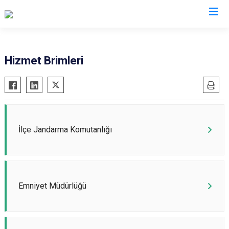
Gaziantep
Hizmet Brimleri
Araban
İslahiye
Karkamış
Nizip
İlçe Jandarma Komutanlığı
Nurdağı
Oğuzeli
Şahinbey
Emniyet Müdürlüğü
Şehitkamil
Yavuzeli