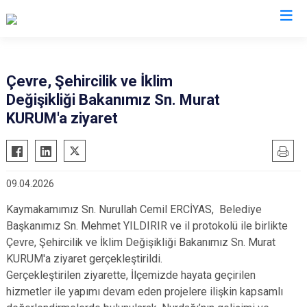
Gaziantep
Çevre, Şehircilik ve İklim
Değişikliği Bakanımız Sn. Murat
Araban
KURUM'a ziyaret
İslahiye
Karkamış
Nizip
09.04.2026
Nurdağı
Kaymakamımız Sn. Nurullah Cemil ERCİYAS, Belediye
Oğuzeli
Başkanımız Sn. Mehmet YILDIRIR ve il protokolü ile birlikte
Şahinbey
Çevre, Şehircilik ve İklim Değişikliği Bakanımız Sn. Murat
Şehitkamil
KURUM'a ziyaret gerçekleştirildi.
Gerçekleştirilen ziyarette, İlçemizde hayata geçirilen
Yavuzeli
hizmetler ile yapımı devam eden projelere ilişkin kapsamlı