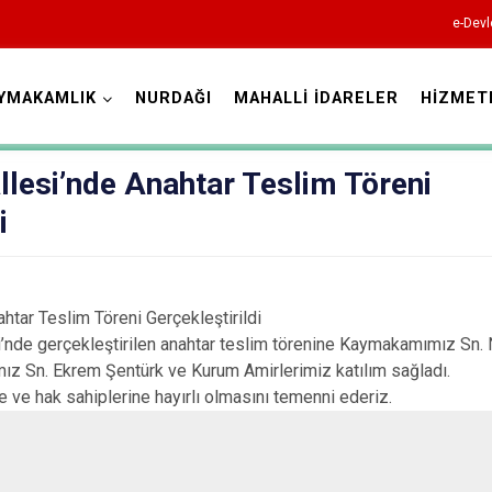
e-Devl
YMAKAMLIK
NURDAĞI
MAHALLİ İDARELER
HİZMET
Gaziantep
lesi’nde Anahtar Teslim Töreni
i
Araban
htar Teslim Töreni Gerçekleştirildi
’nde gerçekleştirilen anahtar teslim törenine Kaymakamımız Sn. N
İslahiye
ız Sn. Ekrem Şentürk ve Kurum Amirlerimiz katılım sağladı.
Karkamış
 ve hak sahiplerine hayırlı olmasını temenni ederiz.
Nizip
Nurdağı