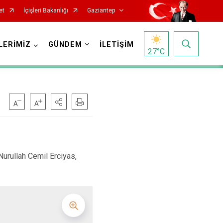
et
İçişleri Bakanlığı
Gaziantep
LERİMİZ
GÜNDEM
İLETİŞİM
27
°C
urullah Cemil Erciyas,