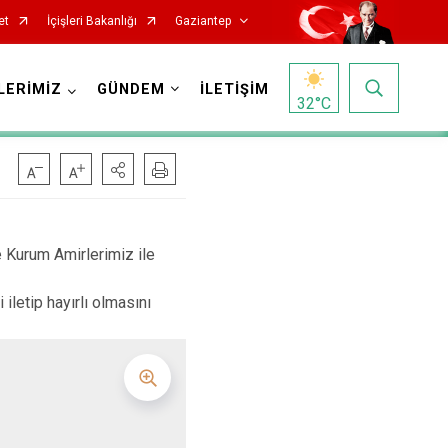
et
İçişleri Bakanlığı
Gaziantep
LERİMİZ
GÜNDEM
İLETİŞİM
32
°C
Kurum Amirlerimiz ile
iletip hayırlı olmasını