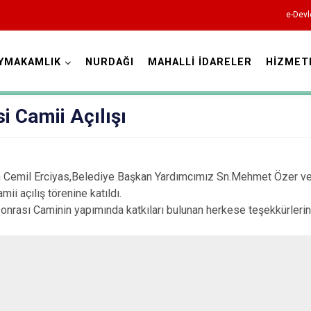
e-Devl
YMAKAMLIK
NURDAĞI
MAHALLİ İDARELER
HİZMET
Gaziantep
si Camii Açılışı
 Cemil Erciyas,Belediye Başkan Yardımcımız Sn.Mehmet Özer ve 
mii açılış törenine katıldı.
Araban
nrası Caminin yapımında katkıları bulunan herkese teşekkürlerini 
İslahiye
Karkamış
Nizip
Nurdağı