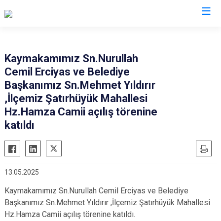
Gaziantep
Kaymakamımız Sn.Nurullah
Cemil Erciyas ve Belediye
Araban
Başkanımız Sn.Mehmet Yıldırır
İslahiye
,İlçemiz Şatırhüyük Mahallesi
Karkamış
Hz.Hamza Camii açılış törenine
Nizip
katıldı
Nurdağı
Oğuzeli
Şahinbey
13.05.2025
Şehitkamil
Kaymakamımız Sn.Nurullah Cemil Erciyas ve Belediye
Yavuzeli
Başkanımız Sn.Mehmet Yıldırır ,İlçemiz Şatırhüyük Mahallesi
Hz.Hamza Camii açılış törenine katıldı.